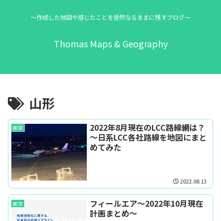
～作成した地図や感じたことを徒然なるままに残すブログ～
Thomas Maps & Geography
山形
2022年8月現在のLCC路線網は？
航空
～日系LCC各社路線を地図にまと
めてみた
2022.08.13
フィールエア～2022年10月現在
航空
計画まとめ～