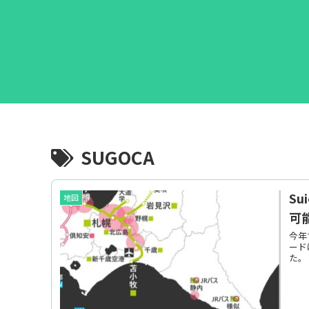
SUGOCA
S
地図
可
今年
ード
た。