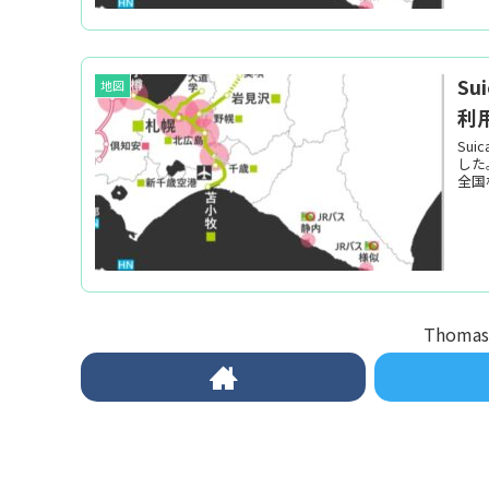
S
地図
利
Su
した
全国
Thom