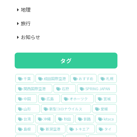
地理
旅行
お知らせ
タグ
千葉
成田国際空港
おすすめ
札幌
関西国際空港
石狩
SPRING JAPAN
中国
広島
オホーツク
宮城
山形
新型コロナウイルス
愛媛
台湾
沖縄
秋田
釧路
kitaca
島根
新潟空港
トキエア
タイ