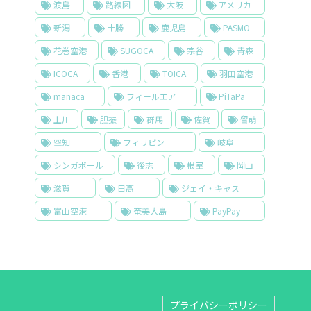
渡島
路線図
大阪
アメリカ
新潟
十勝
鹿児島
PASMO
花巻空港
SUGOCA
宗谷
青森
ICOCA
香港
TOICA
羽田空港
manaca
フィールエア
PiTaPa
上川
胆振
群馬
佐賀
留萌
空知
フィリピン
岐阜
シンガポール
後志
根室
岡山
滋賀
日高
ジェイ・キャス
富山空港
奄美大島
PayPay
プライバシーポリシー