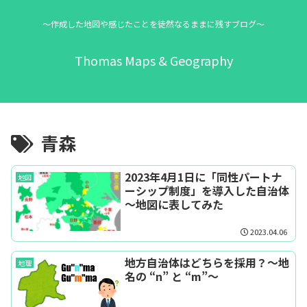
～作成した地図や感じたことを徒然なるままに残すブログ～
Thomas Maps & Geography
青森
2023年4月1日に「同性パートナ
地図
ーシップ制度」を導入した自治体
～地図に表してみた
2023.04.06
地方自治体はどちらを採用？～地
地理
名の “n” と “m”～