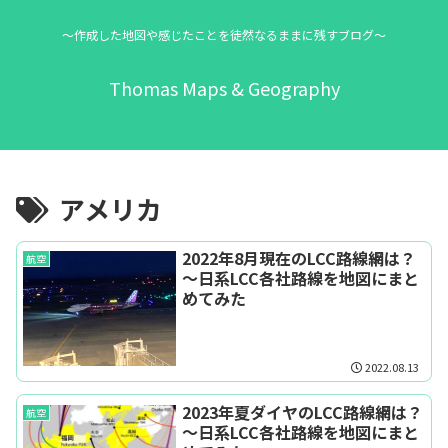
～作成した地図や感じたことを徒然なるままに残すブログ～
Thomas Maps & Geography
アメリカ
2022年8月現在のLCC路線網は？
航空
～日系LCC各社路線を地図にまと
めてみた
2022.08.13
2023年夏ダイヤのLCC路線網は？
航空
～日系LCC各社路線を地図にまと