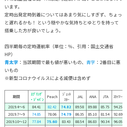
います。
定時出発定時到着についてはあまり気にしすぎず、ちょっ
と遅れるかも！ という穏やかな気持ちとゆとりを持って
搭乗した方が良いでしょう。
四半期毎の定時運航率（単位：％、引用：国土交通省
HP）
青太字
：当該期間で最も値が悪いもの、
青字
：2番目に悪
いもの
※新型コロナウイルスによる減便は含めず
ｽﾌﾟﾘﾝｸﾞ
ｼﾞｪｯﾄ
期間
Peach
JAL
ANA
JTA
ｽｶｲﾏｰｸ
・ｼﾞｬﾊﾟﾝ
ｽﾀｰ
2019.4～6
84.41
82.42
74.82
89.58
89.88
85.75
94.25
2019.7～9
74.85
78.06
74.79
86.35
85.10
81.54
92.69
2019.10～12
77.84
75.60
83.43
88.54
86.83
90.34
96.05