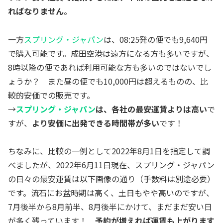
ればなりません
。
一方
スプリング・ジャパン
は、08:25発の便でも9,640円
で購入可能です。成田空港は遠方になる方も多いですが、
8時以降の便であれば利用可能な方も多いのではないでし
ょうか？ また昼の便でも10,000円は超えるものの、比
較的安価での販売です。
→
スプリング・ジャパン
は、各社の最安運賃よりは高い
で
すが、
より安価に出発できる時間帯が多い
です！
ちなみに、比較の一例として2022年8月1日を指定して調
べましたが、2022年6月11日現在、スプリング・ジャパン
の日々の最安運賃は以下画像の通り（手数料は別途必要）
です。流石にお盆時期は高く、土日もやや高いのですが、
7月後半から8月前半、8月後半にかけて、まだまだ安い日
が多く残っています！
予約が増えれば運賃も上がります