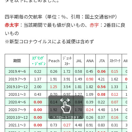
四半期毎の欠航率（単位：％、引用：国土交通省HP）
赤太字
：当該期間で最も値が良いもの、
赤字
：2番目に良
いもの
※新型コロナウイルスによる減便は含めず
ｽﾌﾟﾘﾝｸﾞ
ｼﾞｪｯﾄ
期間
Peach
JAL
ANA
JTA
ｽｶｲﾏｰｸ
AIR 
・ｼﾞｬﾊﾟﾝ
ｽﾀｰ
2019.4～6
0.22
0.26
1.72
0.58
0.45
0.06
0.15
0.5
2019.7～9
1.37
1.91
3.91
1.49
0.98
4.21
1.62
0.7
2019.10～12
2.00
1.25
3.54
1.81
1.82
0.56
1.33
1.7
2020.1～3
0.43
0.70
0.97
1.27
1.09
0.08
0.12
1.0
2020.4～6
0.00
0.14
0.16
0.84
0.39
0.22
0.07
0.1
2020.7～9
0.00
1.92
1.98
1.70
0.24
4.48
1.54
0.4
2020.10～12
0.00
0.20
0.16
2.55
0.26
0.37
0.16
0.5
スクロールできます
2021.1～3
0.00
0.73
0.27
4.48
0.91
0.83
0.31
3.3