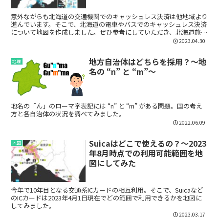
意外ながらも北海道の交通機関でのキャッシュレス決済は他地域より
進んでいます。そこで、北海道の電車やバスでのキャッシュレス決済
について地図を作成しました。ぜひ参考にしていただき、北海道旅行
の際にキャッシュレスで移動を楽にしてもらえればと思います！
2023.04.30
地方自治体はどちらを採用？～地
地理
名の “n” と “m”～
地名の「ん」のローマ字表記には “n” と “m” がある問題。国の考え
方と各自治体の状況を調べてみました。
2022.06.09
Suicaはどこで使えるの？～2023
地図
年8月時点での利用可能範囲を地
図にしてみた
今年で10年目となる交通系ICカードの相互利用。そこで、Suicaなど
のICカードは2023年4月1日現在でどの範囲で利用できるかを地図に
してみました。
2023.03.17