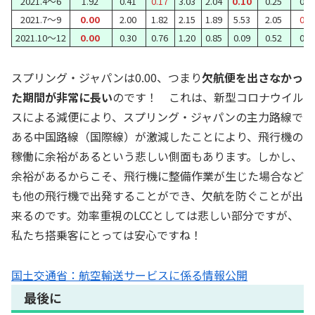
2021.4～6
1.92
0.41
0.17
3.03
2.04
0.10
0.25
0.6
2021.7～9
0.00
2.00
1.82
2.15
1.89
5.53
2.05
0.5
2021.10～12
0.00
0.30
0.76
1.20
0.85
0.09
0.52
0.8
スプリング・ジャパンは0.00、つまり
欠航便を出さなかっ
た期間が非常に長い
のです！ これは、新型コロナウイル
スによる減便により、スプリング・ジャパンの主力路線で
ある中国路線（国際線）が激減したことにより、飛行機の
稼働に余裕があるという悲しい側面もあります。しかし、
余裕があるからこそ、飛行機に整備作業が生じた場合など
も他の飛行機で出発することができ、欠航を防ぐことが出
来るのです。効率重視のLCCとしては悲しい部分ですが、
私たち搭乗客にとっては安心ですね！
国土交通省：航空輸送サービスに係る情報公開
最後に