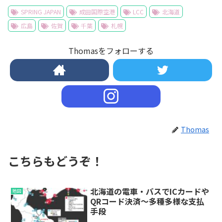
SPRING JAPAN
成田国際空港
LCC
北海道
広島
佐賀
千葉
札幌
Thomasをフォローする
Thomas
こちらもどうぞ！
北海道の電車・バスでICカードや
地図
QRコード決済～多種多様な支払
手段